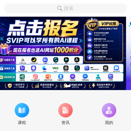
搜索
课程
资讯
我的