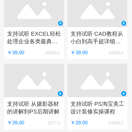
支持试听 EXCEL轻松
支持试听 CAD教程从
处理企业各类最典型
小白到高手超详细讲
的综合案例
解
￥39.00
￥39.00
20049人
10363人
支持试听 从摄影器材
支持试听 PS淘宝美工
的讲解到PS后期讲解
设计装修实操课程
￥39.00
￥29.00
1277人
14592人