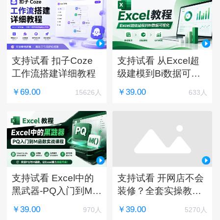
支持试看 扣子Coze
支持试看 从Excel超
工作流搭建详细教程
级建模到Bi数据可视
化
￥69.00
￥39.00
15626人
633人
支持试看 Excel中的
支持试看 开网店不会
黑武器-PQ入门到M函
装修？全套实操教程
数实战课程
一次性教会
￥39.00
￥39.00
970人
5270人