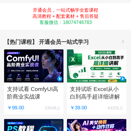
开通会员，一站式畅学全套课程
高清教程 + 配套素材 + 售后答疑
客服微信：18074746783
【热门课程】 开通会员一站式学习
支持试看 ComfyUI高
支持试听 Excel从小
阶商业实战课
白到高手超详细讲解
￥99.00
￥39.00
23548人
43255人