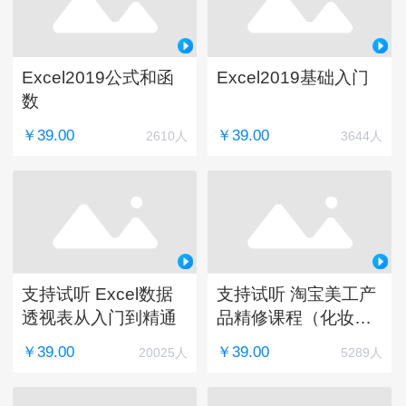
Excel2019公式和函
Excel2019基础入门
数
￥39.00
￥39.00
2610人
3644人
支持试听 Excel数据
支持试听 淘宝美工产
透视表从入门到精通
品精修课程（化妆
品、珠宝、数码类产
￥39.00
￥39.00
20025人
5289人
品)