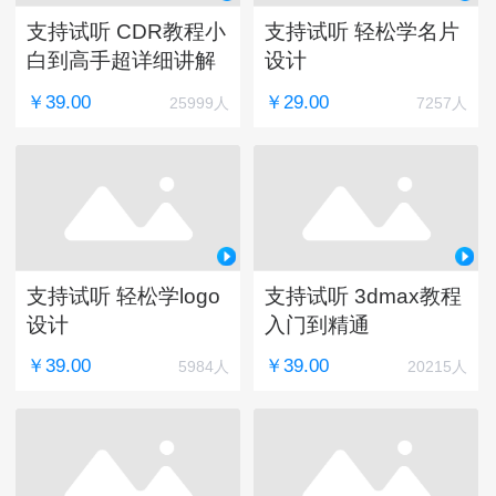
支持试听 CDR教程小
支持试听 轻松学名片
白到高手超详细讲解
设计
￥39.00
￥29.00
25999人
7257人
支持试听 轻松学logo
支持试听 3dmax教程
设计
入门到精通
￥39.00
￥39.00
5984人
20215人