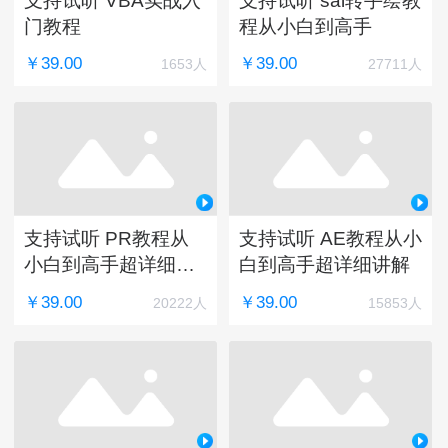
支持试听 VBA实战入
支持试听 sai转手绘教
门教程
程从小白到高手
￥39.00
￥39.00
1653人
27711人
支持试听 PR教程从
支持试听 AE教程从小
小白到高手超详细讲
白到高手超详细讲解
解
￥39.00
￥39.00
20222人
15853人