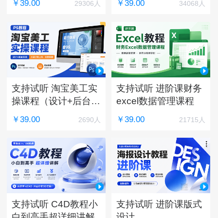
￥39.00
￥39.00
29306人
34068人
支持试听 淘宝美工实
支持试听 进阶课财务
操课程（设计+后台实
excel数据管理课程
操）
￥39.00
￥39.00
2690人
21715人
支持试听 C4D教程小
支持试听 进阶课版式
白到高手超详细讲解
设计