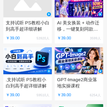
支持试听 PS教程小白
AI 美女换装 + 动作迁
到高手超详细讲解
移，一键复刻同款舞
姿！涨粉10W+
￥39.00
￥39.00
53920人
3599人
.支持试听 PS教程小
GPT-Image2商业落
白到高手超详细讲解
地实操课程
￥39.00
￥39.00
59510人
6254人