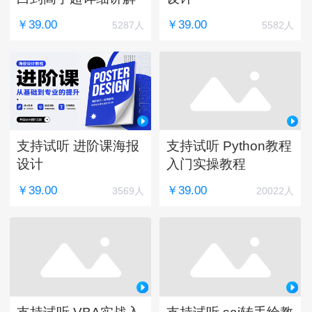
￥39.00
￥39.00
5287人
5582人
支持试听 进阶课海报
支持试听 Python教程
设计
入门实操教程
￥39.00
￥39.00
3569人
20022人