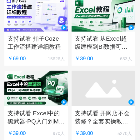
支持试看 扣子Coze
支持试看 从Excel超
工作流搭建详细教程
级建模到Bi数据可视
化
￥69.00
￥39.00
15626人
633人
支持试看 Excel中的
支持试看 开网店不会
黑武器-PQ入门到M函
装修？全套实操教程
数实战课程
一次性教会
￥39.00
￥39.00
970人
5270人