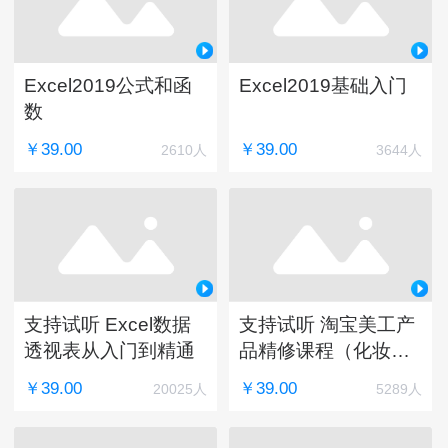
Excel2019公式和函
Excel2019基础入门
数
￥39.00
￥39.00
2610人
3644人
支持试听 Excel数据
支持试听 淘宝美工产
透视表从入门到精通
品精修课程（化妆
品、珠宝、数码类产
￥39.00
￥39.00
20025人
5289人
品)