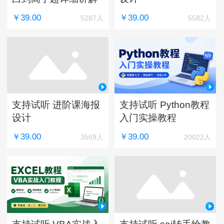
￥39.00
￥39.00
5287人
5582人
支持试听 进阶课海报
支持试听 Python教程
设计
入门实操教程
￥39.00
￥39.00
3569人
20022人